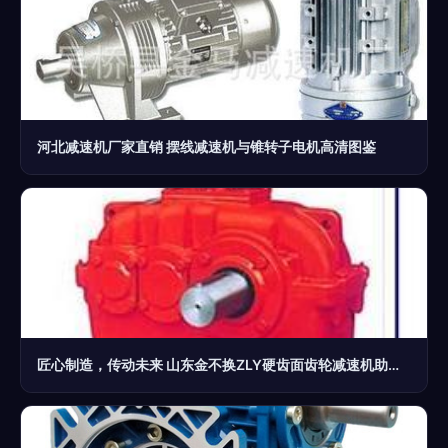
河北减速机厂家直销 摆线减速机与锥转子电机高清图鉴
匠心制造，传动未来 山东金不换ZLY硬齿面齿轮减速机助力优质搅拌装置