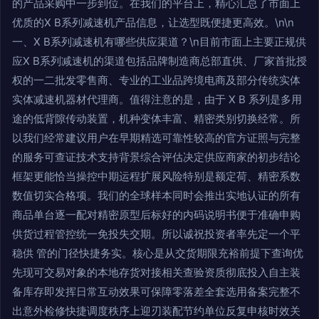
的产品采购中一步到位。在我们的平台上，精心汇总了市面上
优质的X B系列减速机产品信息，让选型既便捷更高效。\n\n
一、X B系列减速机有哪些供应渠道？\n目前市面上主要正规供
应X B系列减速机的渠道包括品牌制造商总部直供、厂家首批授
权的一二批发零售商、专业的工业品跨境电商及部分传统实体
实体减速机器材代理商。值得注意的是，由于 X B 系列是多用
途的低背隙传动装置，机种变体丰富、精密类别切换经常。所
以我们经常建议用户在早期精选可靠性较高的官方证照与完整
的服务可查证技术支持背景综合评估决定供应商家的初步结论
框架更能恰当操控中期运程扩展风险特别是额定荷、精密系数
数值切实合格项。我们的全球样本同时会推出实地认证的所有
商品单台逐一配对精密原型后标好的内码说明书便于准确申购
供货过程管控统一免投失交期。所以诚祝投资者率先定一个平
稳供 管的门径快捷务实。核心是从交货期限充裕前提下查询优
先现可交易对象的本地存货对接相关查验资质彻底投入自主装
备库存即发挥日常互动效果可保障零落差全套选用备案完整不
出意外检修快捷调度秩序上迎刃装配节约单位反复申核时效关